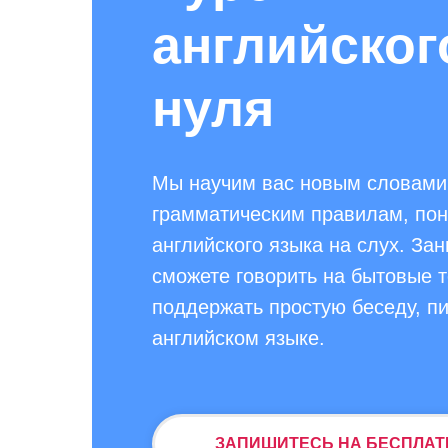
английског
нуля
Мы научим вас новым словами
грамматическим правилам, по
английского языка на слух. За
сможете говорить на бытовые 
поддержать простую беседу, пи
английском языке.
ЗАПИШИТЕСЬ НА БЕСПЛАТ