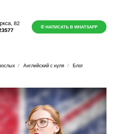
ркса, 82
✆ НАПИСАТЬ В WHATSAPP
23577
рослых
/
Английский с нуля
/
Блог